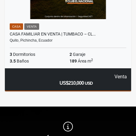
CASA
VENTA
CASA FAMILIAR EN VENTA | TUMBACO – CL…
Quito, Pichincha, Ecuador
3
Dormitorios
2
Garaje
2
3.5
Baños
189
Área m
Venta
US$210,000
USD