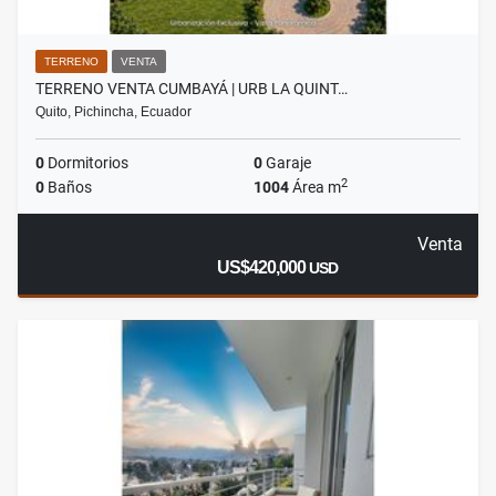
TERRENO
VENTA
TERRENO VENTA CUMBAYÁ | URB LA QUINT…
Quito, Pichincha, Ecuador
0
Dormitorios
0
Garaje
2
0
Baños
1004
Área m
Venta
US$420,000
USD