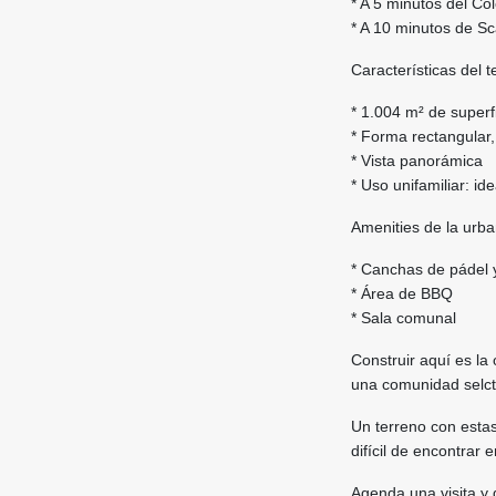
* A 5 minutos del C
* A 10 minutos de S
Características del t
* 1.004 m² de superf
* Forma rectangular,
* Vista panorámica
* Uso unifamiliar: id
Amenities de la urba
* Canchas de pádel y
* Área de BBQ
* Sala comunal
Construir aquí es la
una comunidad selcta
Un terreno con esta
difícil de encontrar
Agenda una visita y 