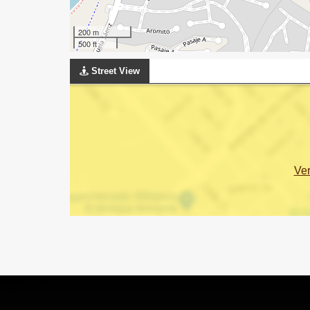
200 m
500 ft
Street View
Ve