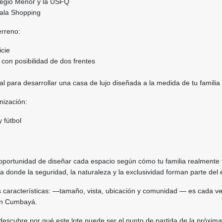
olegio Menor y la USFQ
cala Shopping
erreno:
icie
 con posibilidad de dos frentes
eal para desarrollar una casa de lujo diseñada a la medida de tu familia
nización:
 fútbol
 oportunidad de diseñar cada espacio según cómo tu familia realmente 
 donde la seguridad, la naturaleza y la exclusividad forman parte del 
s características: —tamaño, vista, ubicación y comunidad — es cada v
 en Cumbayá.
descubre por qué este lote puede ser el punto de partida de la próxim