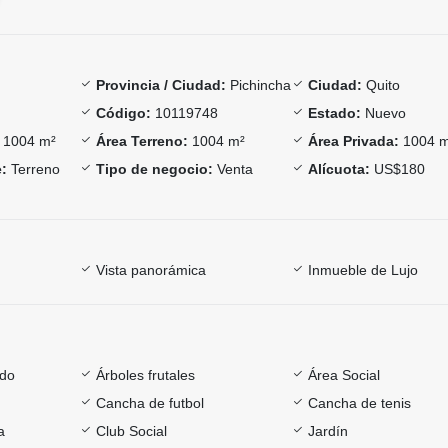
Provincia / Ciudad:
Pichincha
Ciudad:
Quito
Código:
10119748
Estado:
Nuevo
1004 m²
Área Terreno:
1004 m²
Área Privada:
1004 
:
Terreno
Tipo de negocio:
Venta
Alícuota:
US$180
Vista panorámica
Inmueble de Lujo
ado
Árboles frutales
Área Social
Cancha de futbol
Cancha de tenis
a
Club Social
Jardín