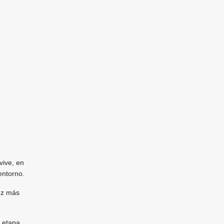
vive, en
entorno.
ez más
a etapa