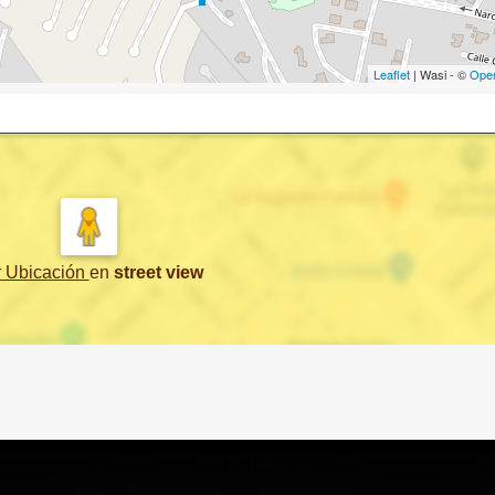
Leaflet
| Wasi - ©
Ope
r Ubicación
en
street view