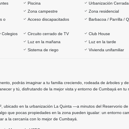
antes
Piscina
Urbanización Cerrada
Zona campestre
Zona residencial
s o
Acceso discapacitados
Barbacoa / Parrilla / 
y Colegios
Circuito cerrado de TV
Club House
Luz en la mañana
Luz en la tarde
Sistema de riego
Vivienda unifamiliar
nto, podrás imaginar a tu familia creciendo, rodeada de árboles y de
anecer y tú, disfrutando de la mejor vista y entorno de Cumbayá en tu
², ubicado en la urbanización La Quinta —a minutos del Reservorio de
go que pocas propiedades en la zona pueden igualar: un entorno ca
iar a la cercanía con lo mejor de Cumbayá.