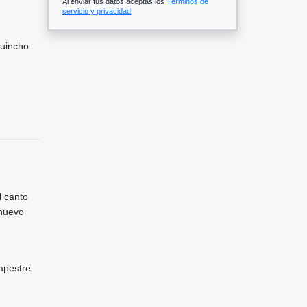
Al enviar tus datos aceptas los
Términos de
servicio y privacidad
Quincho
l canto
 nuevo
mpestre