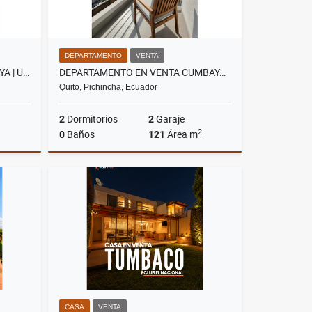
DEPARTAMENTO
VENTA
DEPARTAMENTO VENTA CUMBAYA | URBANIZACION PRIVADA | 2 DORMITORIOS
DEPARTAMENTO EN VENTA CUMBAYÁ | UBICACIÓN EXCLUSIVA, EN URBANIZACIÓN
Quito, Pichincha, Ecuador
2
Dormitorios
2
Garaje
2
0
Baños
121
Área m
Venta
Venta
US$220,000
CASA
VENTA