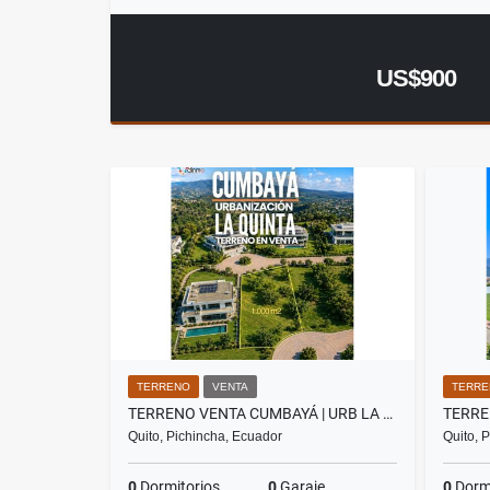
US$900
TERRENO
VENTA
TERRE
TERRENO VENTA CUMBAYÁ | URB LA QUINTA | VISTA PANORAMICA | 1.000 M2
Quito, Pichincha, Ecuador
Quito, 
0
Dormitorios
0
Garaje
0
Dormi