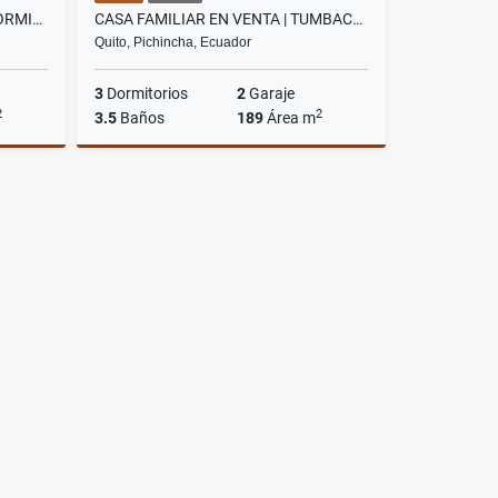
CASA EN RENTA CUMBAYA | 3 DORMITORIOS | SEGURIDAD | CERCA USFQ
CASA FAMILIAR EN VENTA | TUMBACO – CLUB EL NACIONAL | DOBLE SEGURIDAD
Quito, Pichincha, Ecuador
3
Dormitorios
2
Garaje
2
2
3.5
Baños
189
Área m
rriendo
Venta
US$210,000