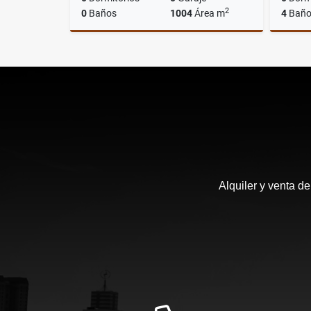
2
0
Baños
1004
Área m
4
Baño
Venta
US$420,000
Alquiler y venta d