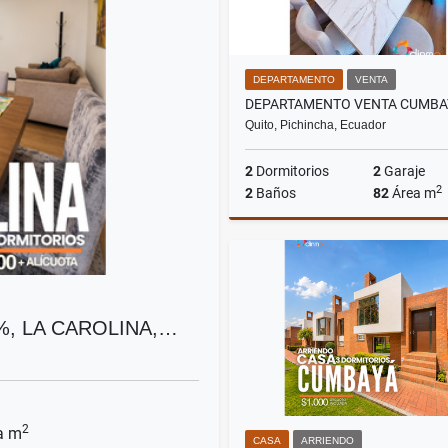
DEPARTAMENTO
VENTA
Quito, Pichincha, Ecuador
2
Dormitorios
2
Garaje
2
2
Baños
82
Área m
US$140,000
, LA CAROLINA,…
2
a m
CASA
ARRIENDO