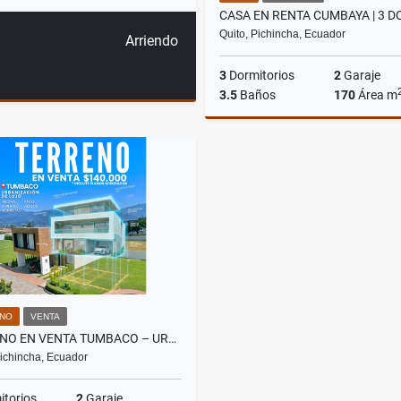
Quito, Pichincha, Ecuador
Arriendo
3
Dormitorios
2
Garaje
3.5
Baños
170
Área m
A
US$1,000
NO
VENTA
TERRENO EN VENTA TUMBACO – URBANIZACIÓN – LA VIÑA ALTA (CLUB PRIVADO)
Pichincha, Ecuador
torios
2
Garaje