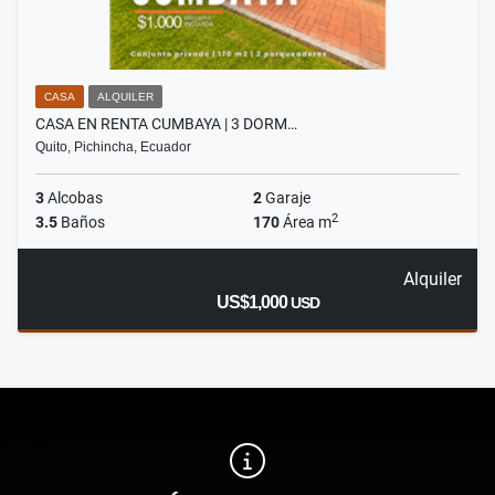
CASA
ALQUILER
CASA EN RENTA CUMBAYA | 3 DORM…
Quito, Pichincha, Ecuador
3
Alcobas
2
Garaje
2
3.5
Baños
170
Área m
Alquiler
US$1,000
USD