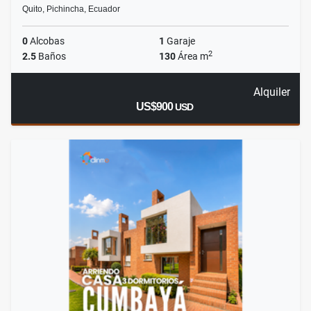
Quito, Pichincha, Ecuador
0
Alcobas
1
Garaje
2
2.5
Baños
130
Área m
Alquiler
US$900
USD