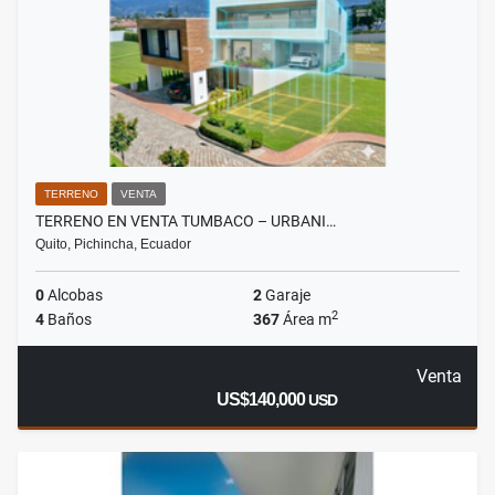
TERRENO
VENTA
TERRENO EN VENTA TUMBACO – URBANI…
Quito, Pichincha, Ecuador
0
Alcobas
2
Garaje
2
4
Baños
367
Área m
Venta
US$140,000
USD