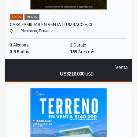
CASA
VENTA
CASA FAMILIAR EN VENTA | TUMBACO – CL…
Quito, Pichincha, Ecuador
3
Alcobas
2
Garaje
2
3.5
Baños
189
Área m
Venta
US$210,000
USD