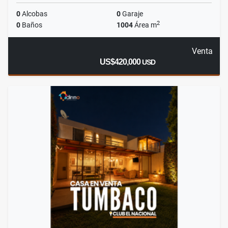
0
Alcobas
0
Garaje
2
0
Baños
1004
Área m
Venta
US$420,000
USD