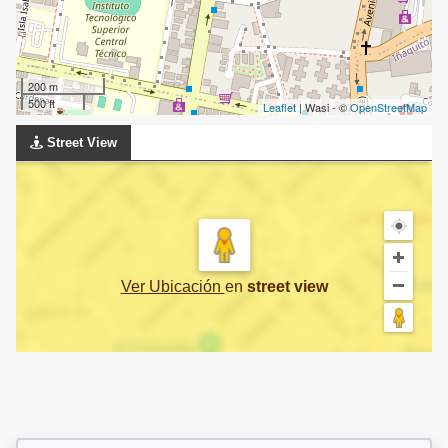
200 m
500 ft
Leaflet
| Wasi - ©
OpenStreetMap
Street View
Ver Ubicación
en
street view