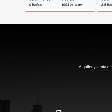
2
0
Baños
1004
Área m
3.5
Ba
Venta
US$420,000
Alquiler y venta d