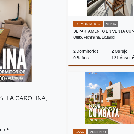
DEPARTAMENTO
VENTA
Quito, Pichincha, Ecuador
2
Dormitorios
2
Garaje
0
Baños
121
Área m
US$220,000
, LA CAROLINA,…
2
a m
CASA
ARRIENDO