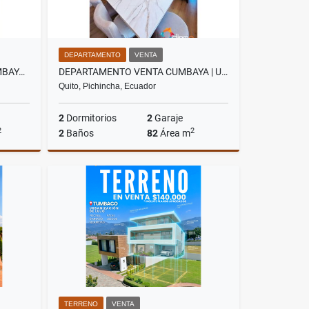
DEPARTAMENTO
VENTA
DEPARTAMENTO EN VENTA CUMBAYÁ | UBICACIÓN EXCLUSIVA, EN URBANIZACIÓN
DEPARTAMENTO VENTA CUMBAYA | URBANIZACION PRIVADA | 2 DORMITORIOS
Quito, Pichincha, Ecuador
2
Dormitorios
2
Garaje
2
2
2
Baños
82
Área m
Venta
Venta
US$140,000
TERRENO
VENTA