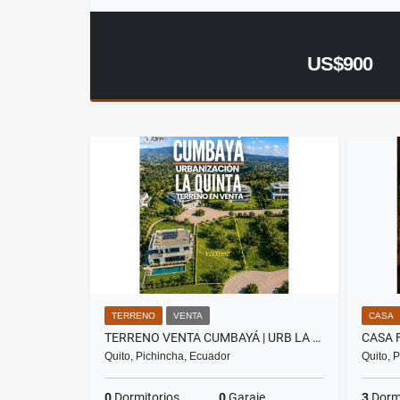
US$900
TERRENO
VENTA
CASA
TERRENO VENTA CUMBAYÁ | URB LA QUINTA | VISTA PANORAMICA | 1.000 M2
Quito, Pichincha, Ecuador
Quito, 
0
Dormitorios
0
Garaje
3
Dormi