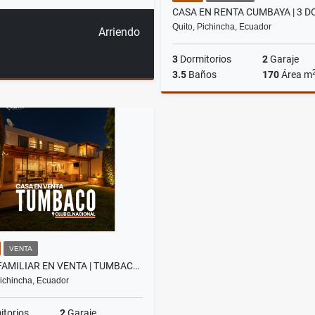
Quito, Pichincha, Ecuador
Arriendo
3
Dormitorios
2
Garaje
3.5
Baños
170
Área m
A
US$1,000
VENTA
CASA FAMILIAR EN VENTA | TUMBACO – CLUB EL NACIONAL | DOBLE SEGURIDAD
Pichincha, Ecuador
torios
2
Garaje