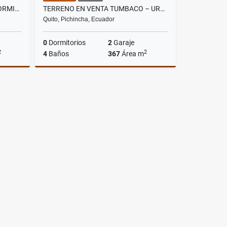
CASA EN RENTA CUMBAYA | 3 DORMITORIOS | SEGURIDAD | CERCA USFQ
TERRENO EN VENTA TUMBACO – URBANIZACIÓN – LA VIÑA ALTA (CLUB PRIVADO)
Quito, Pichincha, Ecuador
0
Dormitorios
2
Garaje
2
2
4
Baños
367
Área m
rriendo
Venta
US$140,000