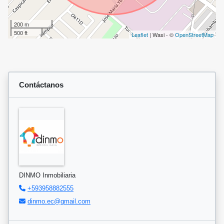
200 m
500 ft
Leaflet
| Wasi - ©
OpenStreetMap
Contáctanos
DINMO Inmobiliaria
+593958882555
dinmo.ec@gmail.com