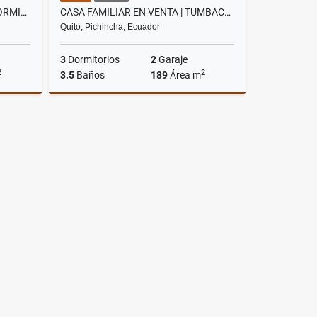
CASA EN RENTA CUMBAYA | 3 DORMITORIOS | SEGURIDAD | CERCA USFQ
CASA FAMILIAR EN VENTA | TUMBACO – CLUB EL NACIONAL | DOBLE SEGURIDAD
Quito, Pichincha, Ecuador
3
Dormitorios
2
Garaje
2
2
3.5
Baños
189
Área m
rriendo
Venta
US$210,000