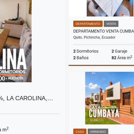
DEPARTAMENTO
VENTA
Quito, Pichincha, Ecuador
2
Dormitorios
2
Garaje
2
2
Baños
82
Área m
US$140,000
, LA CAROLINA,…
2
a m
CASA
ARRIENDO