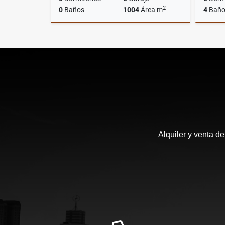
2
0
Baños
1004
Área m
4
Baño
Venta
US$420,000
Alquiler y venta d