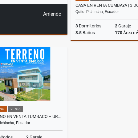
Quito, Pichincha, Ecuador
Arriendo
3
Dormitorios
2
Garaje
3.5
Baños
170
Área m
A
US$1,000
NO
VENTA
TERRENO EN VENTA TUMBACO – URBANIZACIÓN – LA VIÑA ALTA (CLUB PRIVADO)
Pichincha, Ecuador
torios
2
Garaje