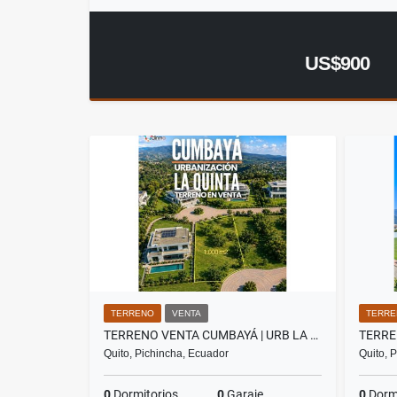
US$900
TERRENO
VENTA
TERRE
TERRENO VENTA CUMBAYÁ | URB LA QUINTA | VISTA PANORAMICA | 1.000 M2
Quito, Pichincha, Ecuador
Quito, 
0
Dormitorios
0
Garaje
0
Dormi