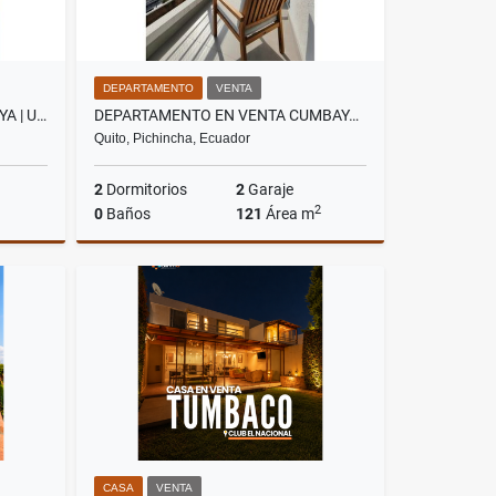
DEPARTAMENTO
VENTA
DEPARTAMENTO VENTA CUMBAYA | URBANIZACION PRIVADA | 2 DORMITORIOS
DEPARTAMENTO EN VENTA CUMBAYÁ | UBICACIÓN EXCLUSIVA, EN URBANIZACIÓN
Quito, Pichincha, Ecuador
2
Dormitorios
2
Garaje
2
0
Baños
121
Área m
Venta
Venta
US$220,000
CASA
VENTA