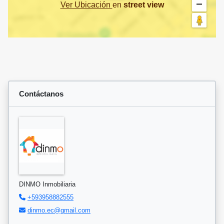
Ver Ubicación
en
street view
Contáctanos
DINMO Inmobiliaria
+593958882555
dinmo.ec@gmail.com