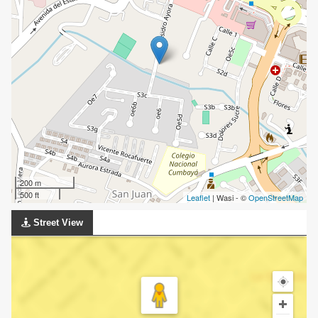
200 m
500 ft
Leaflet
| Wasi - ©
OpenStreetMap
Street View