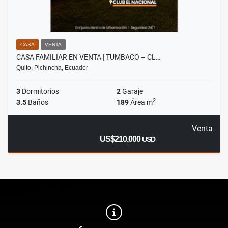
CASA
VENTA
CASA FAMILIAR EN VENTA | TUMBACO – CL…
Quito, Pichincha, Ecuador
3
Dormitorios
2
Garaje
2
3.5
Baños
189
Área m
Venta
US$210,000
USD