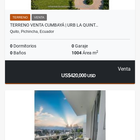
TERRENO
VENTA
TERRENO VENTA CUMBAYÁ | URB LA QUINT…
Quito, Pichincha, Ecuador
0
Dormitorios
0
Garaje
2
0
Baños
1004
Área m
Venta
US$420,000
USD