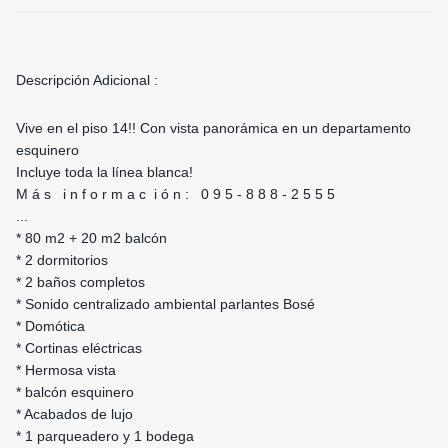
Descripción Adicional :
Vive en el piso 14!! Con vista panorámica en un departamento
esquinero
Incluye toda la línea blanca!
M á s i n f o r m a c i ó n : 0 9 5 - 8 8 8 - 2 5 5 5
...
* 80 m2 + 20 m2 balcón
* 2 dormitorios
* 2 baños completos
* Sonido centralizado ambiental parlantes Bosé
* Domótica
* Cortinas eléctricas
* Hermosa vista
* balcón esquinero
* Acabados de lujo
* 1 parqueadero y 1 bodega