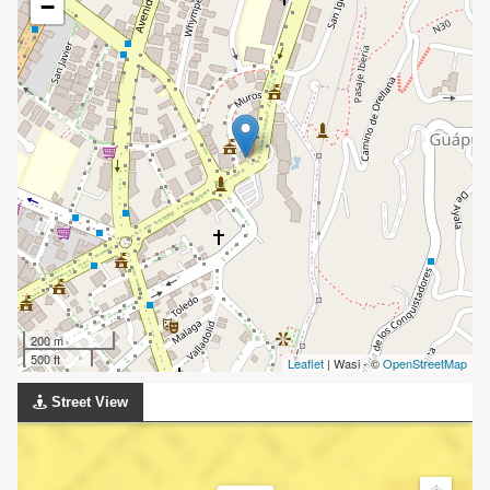
−
200 m
500 ft
Leaflet
| Wasi - ©
OpenStreetMap
Street View