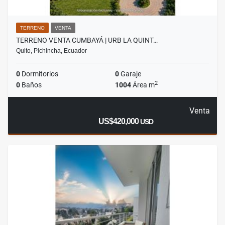
TERRENO
VENTA
TERRENO VENTA CUMBAYÁ | URB LA QUINT…
Quito, Pichincha, Ecuador
0
Dormitorios
0
Garaje
2
0
Baños
1004
Área m
Venta
US$420,000
USD