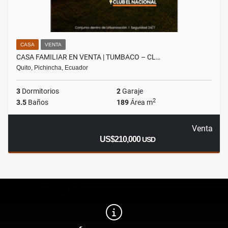
CASA
VENTA
CASA FAMILIAR EN VENTA | TUMBACO – CL…
Quito, Pichincha, Ecuador
3
Dormitorios
2
Garaje
2
3.5
Baños
189
Área m
Venta
US$210,000
USD